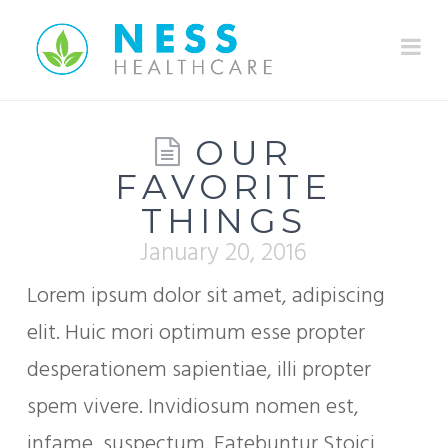
Na
OUR
FAVORITE
THINGS
January 20, 2016
Lorem ipsum dolor sit amet, adipiscing
elit. Huic mori optimum esse propter
desperationem sapientiae, illi propter
spem vivere. Invidiosum nomen est,
infame, suspectum. Fatebuntur Stoici