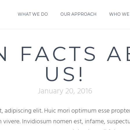
WHAT WE DO
OUR APPROACH
WHO WE
N FACTS 
US!
January 20, 2016
, adipiscing elit. Huic mori optimum esse propt
pem vivere. Invidiosum nomen est, infame, suspect