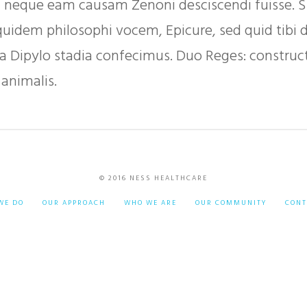
, neque eam causam Zenoni desciscendi fuisse. 
uidem philosophi vocem, Epicure, sed quid tibi d
a a Dipylo stadia confecimus. Duo Reges: construc
animalis.
© 2016 NESS HEALTHCARE
WE DO
OUR APPROACH
WHO WE ARE
OUR COMMUNITY
CONT